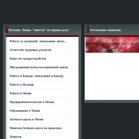
Польша, Чехия, "шенген" из первых рук!
Фотокопия лицензии
Работа за границей, эмиграция, визы...
Агентство трудовых ресурсов
Бюро по трудоустройству
Миграционно-консультационный центр
Работа в Канаде, эмиграция в Канаду
Работа в Польше
Работа в Чехии
Предпринимательство в Чехии
Образование в Чехии
Зелёные карты в Чехии
Чешская Зелёная карта на практике
Новости