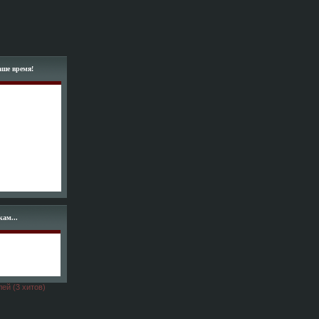
аше время!
ам...
лей (3 хитов)