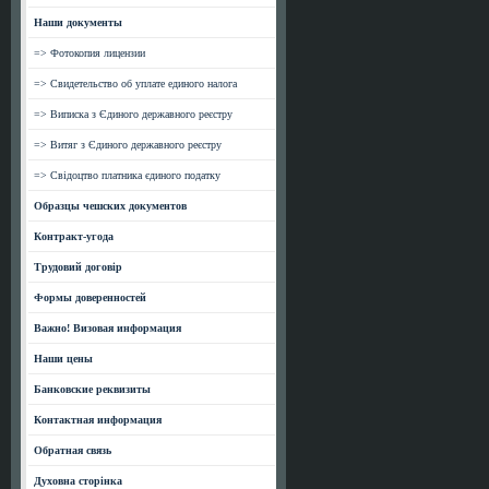
Наши документы
=> Фотокопия лицензии
=> Свидетельство об уплате единого налога
=> Виписка з Єдиного державного реєстру
=> Витяг з Єдиного державного реєстру
=> Свідоцтво платника єдиного податку
Образцы чешских документов
Контракт-угода
Трудовий договір
Формы доверенностей
Важно! Визовая информация
Наши цены
Банковские реквизиты
Контактная информация
Обратная связь
Духовна сторінка