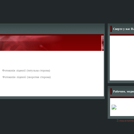
Сверте у нас В
Фотокопія ліцензії (титульна сторона)
Фотокопія ліцензії (зворотня сторона)
Рабочим, медик
3 посетите